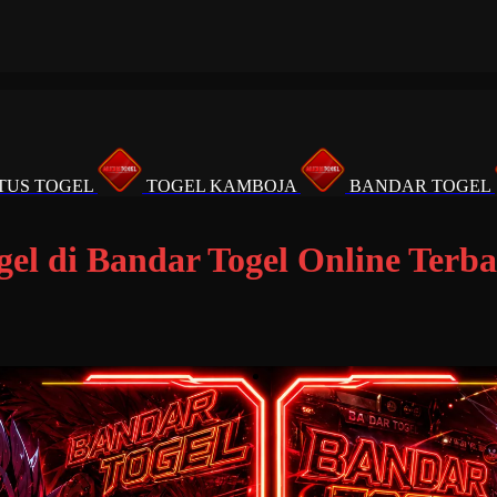
ITUS TOGEL
TOGEL KAMBOJA
BANDAR TOGEL
gel di Bandar Togel Online Terb